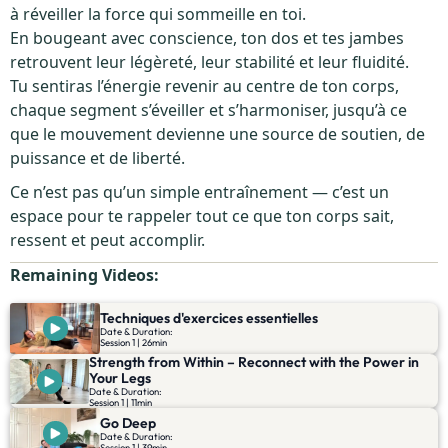
à réveiller la force qui sommeille en toi.
En bougeant avec conscience, ton dos et tes jambes
retrouvent leur légèreté, leur stabilité et leur fluidité.
Tu sentiras l’énergie revenir au centre de ton corps,
chaque segment s’éveiller et s’harmoniser, jusqu’à ce
que le mouvement devienne une source de soutien, de
puissance et de liberté.
Ce n’est pas qu’un simple entraînement — c’est un
espace pour te rappeler tout ce que ton corps sait,
ressent et peut accomplir.
Remaining Videos:
Techniques d'exercices essentielles
Date & Duration:
Session 1 | 26min
Strength from Within – Reconnect with the Power in
Your Legs
Date & Duration:
Session 1 | 11min
Go Deep
Date & Duration:
Session 1 | 39min