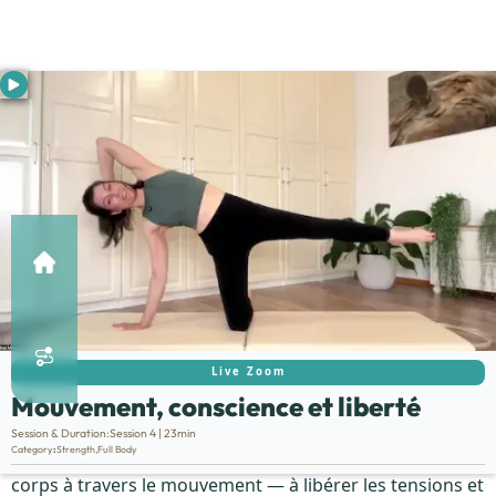
Live Zoom
Mouvement, conscience et liberté
Description:
Session & Duration:
Session 4 | 23min
Category
:
Strength
,
Full Body
Cette séance est une invitation à te reconnecter à ton
corps à travers le mouvement — à libérer les tensions et