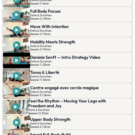
Session 1 | 6min
Full Body Focuss
Date & Duration:
Session 2 | 33min
Move With Intention
Date & Duration:
Session 2 | 14min
Mobility Meets Strength
Date & Duration:
Session 2 | 10min
Daniela Senft — Intro Strategy Video
Date & Duration:
Session 1 | 25min
Tonus & Liberté
Date & Duration:
Session 1 | 36min
Centre engagé avec cercle magique
Date & Duration:
Session 3 | 26min
Feel the Rhythm – Moving Your Legs with
Freedom and Joy
Date & Duration:
Session 3 | 17min
Upper Body Strength
Date & Duration:
Session 2 | 12min
Smart Full-Body Build