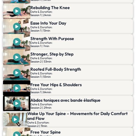
Rebuilding The Knee
Date & Duration:
Session 1 | 24min
Ease Into Your Day
Date & Duration:
Session 1 | 13min
Strength With Purpose
Date & Duration:
Session 1 | 7min
Stronger, Step by Step
Date & Duration:
Session 2 | 53min
Rooted Full-Body Strength
Date & Duration:
Session 1 | 55min
Free Your Hips & Shoulders
Date & Duration:
Session 1 | 84min
Abdos toniques avec bande élastique
Date & Duration:
Session 2 | 29min
Wake Up Your Spine – Movements for Daily Comfort
and Flow
Date & Duration:
Session 2 | 11min
Free Your Spine
Date & Duration: