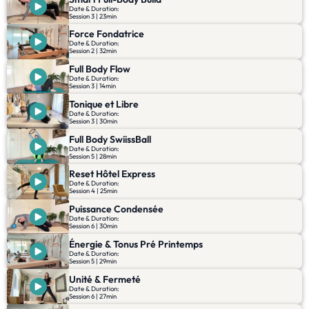
Date & Duration:
Session 3 | 23min
Force Fondatrice
Date & Duration:
Session 2 | 32min
Full Body Flow
Date & Duration:
Session 3 | 14min
Tonique et Libre
Date & Duration:
Session 3 | 30min
Full Body SwiissBall
Date & Duration:
Session 5 | 28min
Reset Hôtel Express
Date & Duration:
Session 4 | 25min
Puissance Condensée
Date & Duration:
Session 6 | 30min
Énergie & Tonus Pré Printemps
Date & Duration:
Session 5 | 29min
Unité & Fermeté
Date & Duration:
Session 6 | 27min